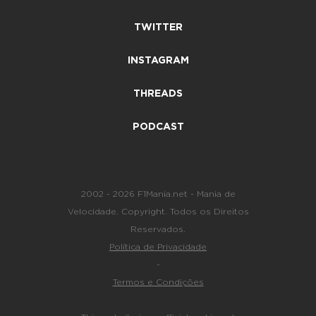
TWITTER
INSTAGRAM
THREADS
PODCAST
2002 - 2026 F1Mania.net - Mania de
Velocidade. Copyright. Todos os Direitos
Reservados.
Política de Privacidade
-
Termos e Condições