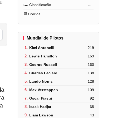
ou
🏎️ Classificação
...
🏁 Corrida
...
Mundial de Pilotos
1.
Kimi Antonelli
219
2.
Lewis Hamilton
169
3.
George Russell
160
4.
Charles Leclerc
138
5.
Lando Norris
128
da
6.
Max Verstappen
109
ra
7.
Oscar Piastri
92
na
8.
Isack Hadjar
68
9.
Liam Lawson
43