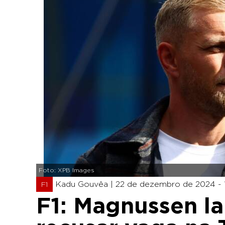
Foto: XPB Images
Kadu Gouvêa |
22 de dezembro de 2024 - 
F1
F1: Magnussen l