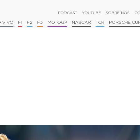
PODCAST
YOUTUBE
SOBRE NÓS
CO
 VIVO
F1
F2
F3
MOTOGP
NASCAR
TCR
PORSCHE CU