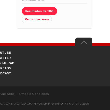
Resultados de 2026
Ver outros anos
OUTUBE
WITTER
STAGRAM
HREADS
ODCAST
rivacidade
-
Termos e Condições
FORMULA ONE WORLD CHAMPIONSHIP, GRAND PRIX and related