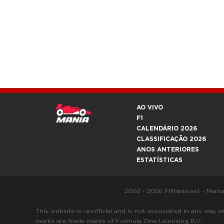
AO VIVO
F1
CALENDÁRIO 2026
CLASSIFICAÇÃO 2026
ANOS ANTERIORES
ESTATÍSTICAS
2002 - 2026 F1Mania.net - Mani
This website is unofficial and is not associated in any
marks are trade marks of Formula One Licensing B.V.