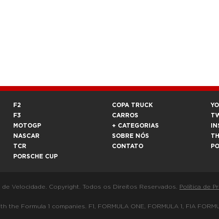
F2
COPA TRUCK
Y
F3
CARROS
T
MOTOGP
+ CATEGORIAS
IN
NASCAR
SOBRE NÓS
T
TCR
CONTATO
P
PORSCHE CUP
a de Velocidade. Copyright. Todos os Direitos Reservados.
Política de P
 way with the Formula 1 companies. F1, FORMULA ONE, FORMULA 1, FIA 