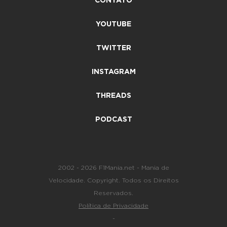
CONTATO
YOUTUBE
TWITTER
INSTAGRAM
THREADS
PODCAST
2002 - 2026 F1Mania.net - Mania de
Velocidade. Copyright. Todos os Direitos
Reservados.
Política de Privacidade
-