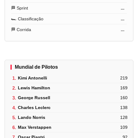
🏁 Sprint
...
🏎️ Classificação
...
🏁 Corrida
...
Mundial de Pilotos
1.
Kimi Antonelli
219
2.
Lewis Hamilton
169
3.
George Russell
160
4.
Charles Leclerc
138
5.
Lando Norris
128
6.
Max Verstappen
109
7.
Oscar Piastri
92