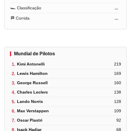
🏎️ Classificação
...
🏁 Corrida
...
Mundial de Pilotos
1.
Kimi Antonelli
219
2.
Lewis Hamilton
169
3.
George Russell
160
4.
Charles Leclerc
138
5.
Lando Norris
128
6.
Max Verstappen
109
7.
Oscar Piastri
92
8.
Isack Hadjar
68