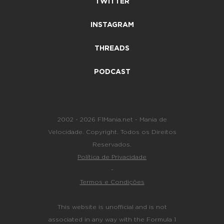
TWITTER
INSTAGRAM
THREADS
PODCAST
2002 - 2026 F1Mania.net - Mania de
Velocidade. Copyright. Todos os Direitos
Reservados.
Política de Privacidade
-
Termos e Condições
This website is unofficial and is not
associated in any way with the Formula 1