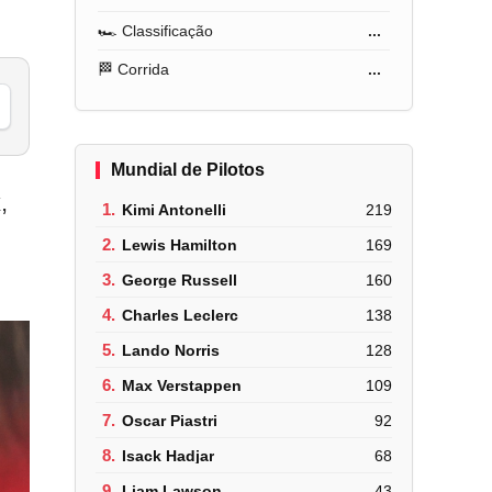
🏎️ Classificação
...
🏁 Corrida
...
Mundial de Pilotos
,
1.
Kimi Antonelli
219
2.
Lewis Hamilton
169
3.
George Russell
160
4.
Charles Leclerc
138
5.
Lando Norris
128
6.
Max Verstappen
109
7.
Oscar Piastri
92
8.
Isack Hadjar
68
9.
Liam Lawson
43