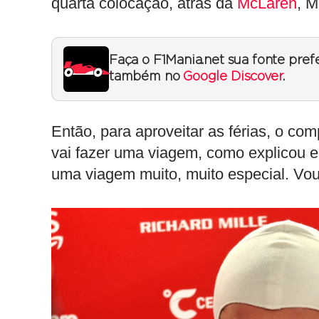
quarta colocação, atrás da
McLaren
, M
Faça o F1Mania.net sua fonte pref
também no
Google Discover
.
Então, para aproveitar as férias, o co
vai fazer uma viagem, como explicou e
uma viagem muito, muito especial. Vou