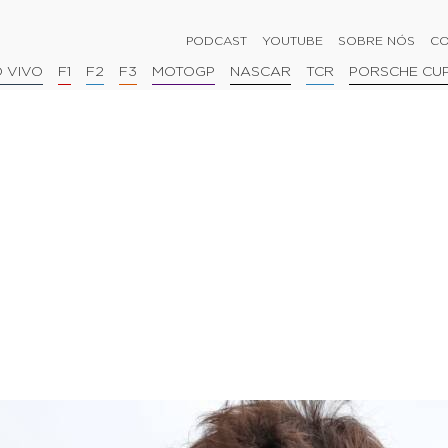
PODCAST
YOUTUBE
SOBRE NÓS
CO
 VIVO
F1
F2
F3
MOTOGP
NASCAR
TCR
PORSCHE CU