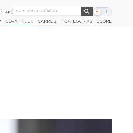
☀
☾
NTATO
Alternar
modo
P
COPA TRUCK
CARROS
+ CATEGORIAS
SCORE
escuro