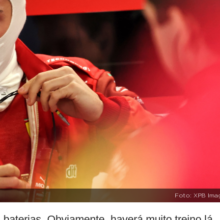
Foto: XPB Ima
baterias. Obviamente, haverá muito treino lá,