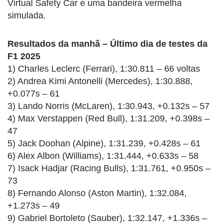
Virtual Safety Car e uma bandeira vermelha
simulada.
Resultados da manhã – Último dia de testes da
F1 2025
1) Charles Leclerc (Ferrari), 1:30.811 – 66 voltas
2) Andrea Kimi Antonelli (Mercedes), 1:30.888,
+0.077s – 61
3) Lando Norris (McLaren), 1:30.943, +0.132s – 57
4) Max Verstappen (Red Bull), 1:31.209, +0.398s –
47
5) Jack Doohan (Alpine), 1:31.239, +0.428s – 61
6) Alex Albon (Williams), 1:31.444, +0.633s – 58
7) Isack Hadjar (Racing Bulls), 1:31.761, +0.950s –
73
8) Fernando Alonso (Aston Martin), 1:32.084,
+1.273s – 49
9) Gabriel Bortoleto (Sauber), 1:32.147, +1.336s –