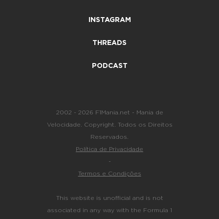
INSTAGRAM
THREADS
PODCAST
2002 - 2026 F1Mania.net - Mania de
Velocidade. Copyright. Todos os Direitos
Reservados.
Política de Privacidade
-
Termos e Condições
This website is unofficial and is not
associated in any way with the Formula 1