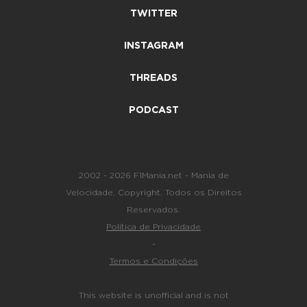
TWITTER
INSTAGRAM
THREADS
PODCAST
2002 - 2026 F1Mania.net - Mania de
Velocidade. Copyright. Todos os Direitos
Reservados.
Política de Privacidade
-
Termos e Condições
This website is unofficial and is not