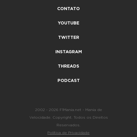
CONTATO
YOUTUBE
TWITTER
INSTAGRAM
THREADS
PODCAST
2002 - 2026 F1Mania.net - Mania de
Velocidade. Copyright. Todos os Direitos
Reservados.
Política de Privacidade