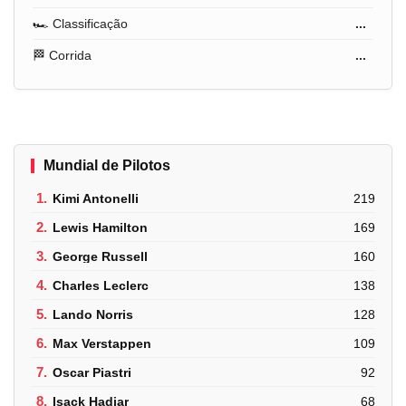
🏎️ Classificação
...
🏁 Corrida
...
Mundial de Pilotos
1.
Kimi Antonelli
219
2.
Lewis Hamilton
169
3.
George Russell
160
4.
Charles Leclerc
138
5.
Lando Norris
128
6.
Max Verstappen
109
7.
Oscar Piastri
92
8.
Isack Hadjar
68