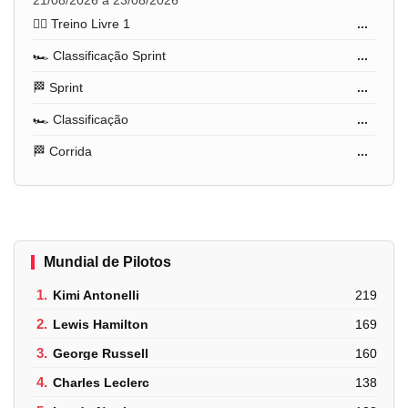
21/08/2026 a 23/08/2026
🏋️‍♂️ Treino Livre 1
...
🏎️ Classificação Sprint
...
🏁 Sprint
...
🏎️ Classificação
...
🏁 Corrida
...
Mundial de Pilotos
1.
Kimi Antonelli
219
2.
Lewis Hamilton
169
3.
George Russell
160
4.
Charles Leclerc
138