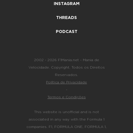
INSTAGRAM
THREADS
PODCAST
2002 - 2026 F1Mania.net - Mania de
Velocidade. Copyright. Todos os Direitos
Reservados.
Política de Privacidade
-
Termos e Condições
This website is unofficial and is not
associated in any way with the Formula 1
companies. F1, FORMULA ONE, FORMULA 1,