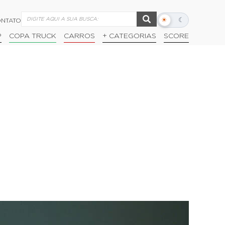
☀
☾
NTATO
Alternar
modo
P
COPA TRUCK
CARROS
+ CATEGORIAS
SCORE
escuro