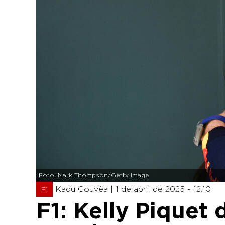
Foto: Mark Thompson/Getty Image
Kadu Gouvêa |
1 de abril de 2025 - 12:10
F1
F1: Kelly Piquet