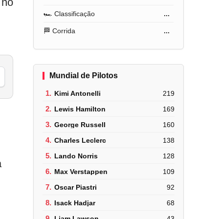
 no
🏎️ Classificação
...
🏁 Corrida
...
Mundial de Pilotos
1.
Kimi Antonelli
219
2.
Lewis Hamilton
169
3.
George Russell
160
.
4.
Charles Leclerc
138
5.
Lando Norris
128
a
6.
Max Verstappen
109
7.
Oscar Piastri
92
8.
Isack Hadjar
68
9.
Liam Lawson
43