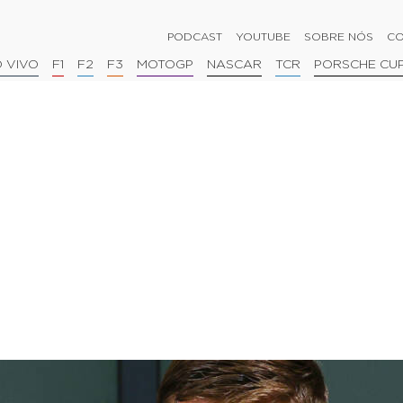
PODCAST
YOUTUBE
SOBRE NÓS
CO
 VIVO
F1
F2
F3
MOTOGP
NASCAR
TCR
PORSCHE CU