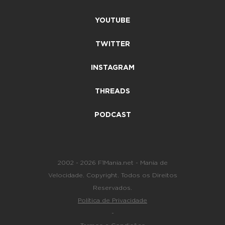
YOUTUBE
TWITTER
INSTAGRAM
THREADS
PODCAST
2002 - 2026 F1Mania.net - Mania de
Velocidade. Copyright. Todos os Direitos
Reservados.
Política de Privacidade
-