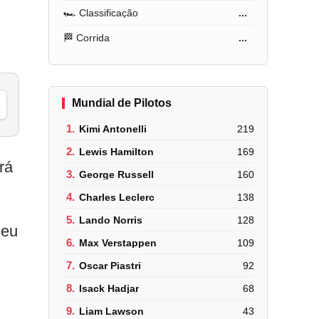
🏎️ Classificação
...
🏁 Corrida
...
Mundial de Pilotos
1.
Kimi Antonelli
219
2.
Lewis Hamilton
169
rá
3.
George Russell
160
4.
Charles Leclerc
138
5.
Lando Norris
128
seu
6.
Max Verstappen
109
7.
Oscar Piastri
92
8.
Isack Hadjar
68
9.
Liam Lawson
43