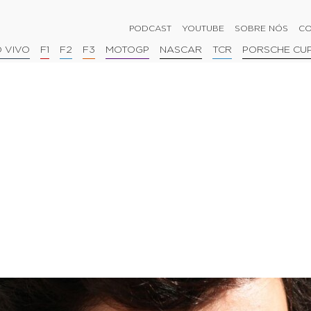
PODCAST
YOUTUBE
SOBRE NÓS
CO
 VIVO
F1
F2
F3
MOTOGP
NASCAR
TCR
PORSCHE CU