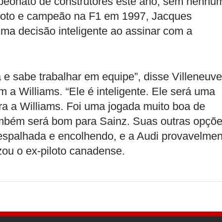
peonato de construtores este ano, sem nenhu
iloto e campeão na F1 em 1997, Jacques
uma decisão inteligente ao assinar com a
a e sabe trabalhar em equipe”, disse Villeneuve
m a Williams. “Ele é inteligente. Ele será uma
ra a Williams. Foi uma jogada muito boa de
ambém será bom para Sainz. Suas outras opçõ
 espalhada e encolhendo, e a Audi provavelmen
izou o ex-piloto canadense.