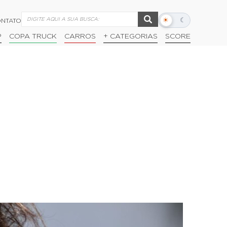
☀
☾
NTATO
Alternar
modo
P
COPA TRUCK
CARROS
+ CATEGORIAS
SCORE
escuro