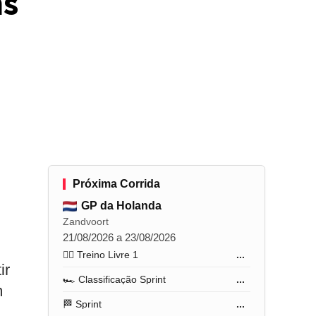
ms
Próxima Corrida
GP da Holanda
Zandvoort
21/08/2026 a 23/08/2026
🏋️‍♂️ Treino Livre 1
...
ir
🏎️ Classificação Sprint
...
m
🏁 Sprint
...