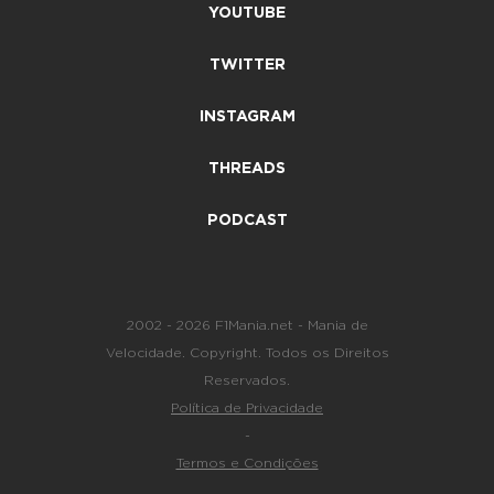
YOUTUBE
TWITTER
INSTAGRAM
THREADS
PODCAST
2002 - 2026 F1Mania.net - Mania de
Velocidade. Copyright. Todos os Direitos
Reservados.
Política de Privacidade
-
Termos e Condições