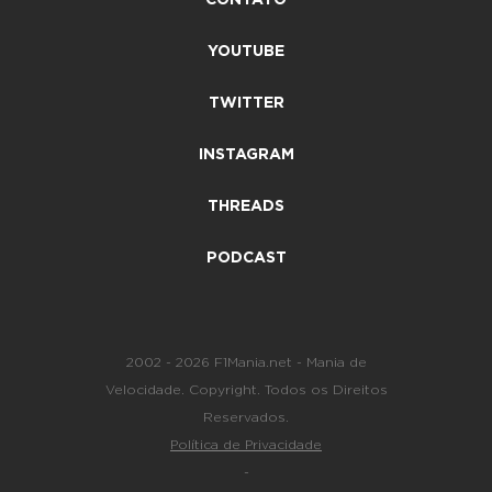
YOUTUBE
TWITTER
INSTAGRAM
THREADS
PODCAST
2002 - 2026 F1Mania.net - Mania de
Velocidade. Copyright. Todos os Direitos
Reservados.
Política de Privacidade
-