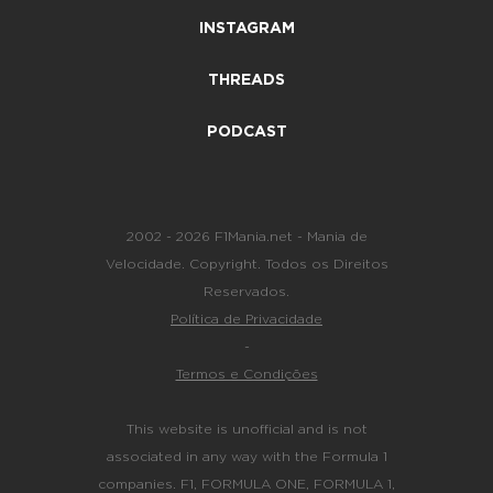
INSTAGRAM
THREADS
PODCAST
2002 - 2026 F1Mania.net - Mania de
Velocidade. Copyright. Todos os Direitos
Reservados.
Política de Privacidade
-
Termos e Condições
This website is unofficial and is not
associated in any way with the Formula 1
companies. F1, FORMULA ONE, FORMULA 1,