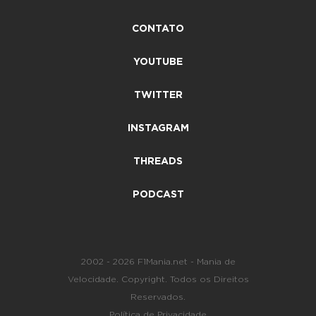
CONTATO
YOUTUBE
TWITTER
INSTAGRAM
THREADS
PODCAST
2002 - 2026 F1Mania.net - Mania de
Velocidade. Copyright. Todos os Direitos
Reservados.
Política de Privacidade