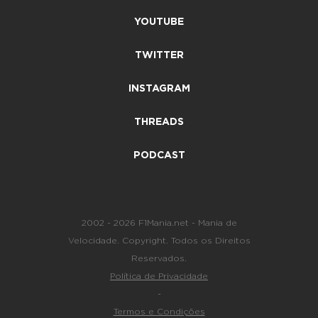
YOUTUBE
TWITTER
INSTAGRAM
THREADS
PODCAST
2002 - 2026 F1Mania.net - Mania de
Velocidade. Copyright. Todos os Direitos
Reservados.
Política de Privacidade
-
Termos e Condições