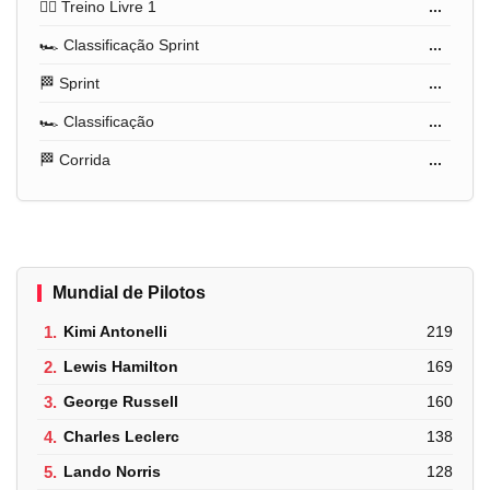
🏋️‍♂️ Treino Livre 1
...
🏎️ Classificação Sprint
...
🏁 Sprint
...
🏎️ Classificação
...
🏁 Corrida
...
Mundial de Pilotos
1.
Kimi Antonelli
219
2.
Lewis Hamilton
169
3.
George Russell
160
4.
Charles Leclerc
138
5.
Lando Norris
128