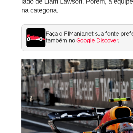
lado de Liam Lawson. Porém, a equip
na categoria.
Faça o F1Mania.net sua fonte pref
também no
Google Discover
.