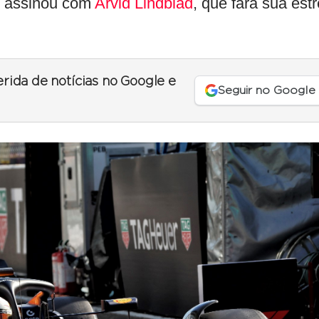
e assinou com
Arvid Lindblad
, que fará sua estr
erida de notícias no Google e
Seguir no Google