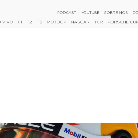
PODCAST
YOUTUBE
SOBRE NÓS
CO
 VIVO
F1
F2
F3
MOTOGP
NASCAR
TCR
PORSCHE CU