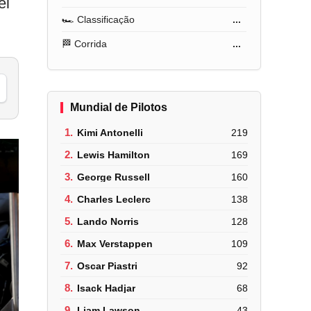
ei
🏎️ Classificação
...
🏁 Corrida
...
Mundial de Pilotos
1.
Kimi Antonelli
219
2.
Lewis Hamilton
169
3.
George Russell
160
4.
Charles Leclerc
138
5.
Lando Norris
128
6.
Max Verstappen
109
7.
Oscar Piastri
92
8.
Isack Hadjar
68
9.
Liam Lawson
43