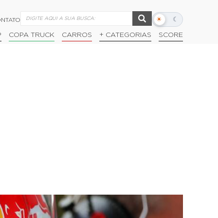
☀
☾
NTATO
Alternar
modo
P
COPA TRUCK
CARROS
+ CATEGORIAS
SCORE
escuro