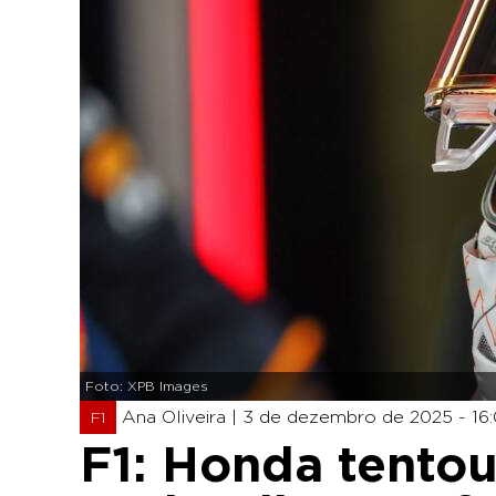
Foto: XPB Images
Ana Oliveira |
3 de dezembro de 2025 - 16
F1
F1: Honda tento