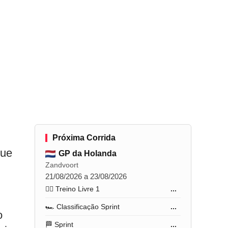
Próxima Corrida
que
GP da Holanda
Zandvoort
21/08/2026 a 23/08/2026
🏋️‍♂️ Treino Livre 1
...
🏎️ Classificação Sprint
...
o
🏁 Sprint
...