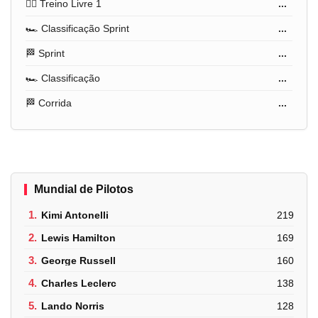
🏋️‍♂️ Treino Livre 1
...
🏎️ Classificação Sprint
...
🏁 Sprint
...
🏎️ Classificação
...
🏁 Corrida
...
Mundial de Pilotos
1.
Kimi Antonelli
219
2.
Lewis Hamilton
169
3.
George Russell
160
4.
Charles Leclerc
138
5.
Lando Norris
128