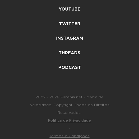
YOUTUBE
TWITTER
INSTAGRAM
THREADS
PODCAST
2002 - 2026 F1Mania.net - Mania de
Velocidade. Copyright. Todos os Direitos
Reservados.
Política de Privacidade
-
Termos e Condições