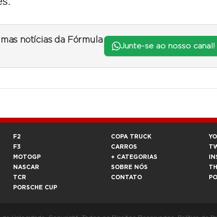
es.
timas notícias da Fórmula
Junte-se ao nosso canal!
F2
COPA TRUCK
Y
F3
CARROS
T
MOTOGP
+ CATEGORIAS
IN
NASCAR
SOBRE NÓS
T
TCR
CONTATO
P
PORSCHE CUP