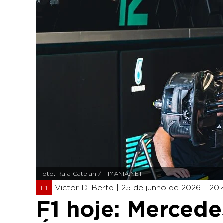
Foto: Rafa Catelan / F1MANIA.NET
Victor D. Berto |
25 de junho de 2026 - 20:
F1
F1 hoje: Mercede