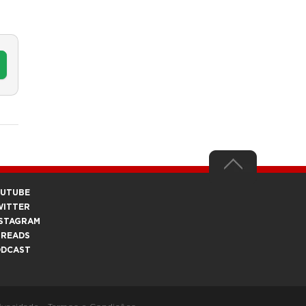
OUTUBE
WITTER
STAGRAM
HREADS
ODCAST