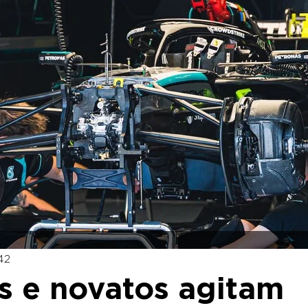
42
s e novatos agitam