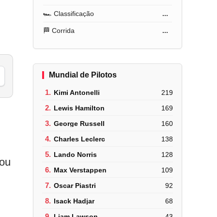
🏎️ Classificação
...
🏁 Corrida
...
Mundial de Pilotos
1.
Kimi Antonelli
219
2.
Lewis Hamilton
169
3.
George Russell
160
4.
Charles Leclerc
138
5.
Lando Norris
128
sou
6.
Max Verstappen
109
7.
Oscar Piastri
92
8.
Isack Hadjar
68
9.
Liam Lawson
43