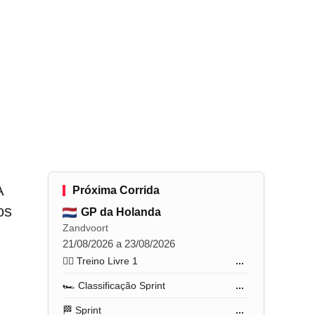
A
Próxima Corrida
os
GP da Holanda
Zandvoort
21/08/2026 a 23/08/2026
🏋️‍♂️ Treino Livre 1
...
🏎️ Classificação Sprint
...
🏁 Sprint
...