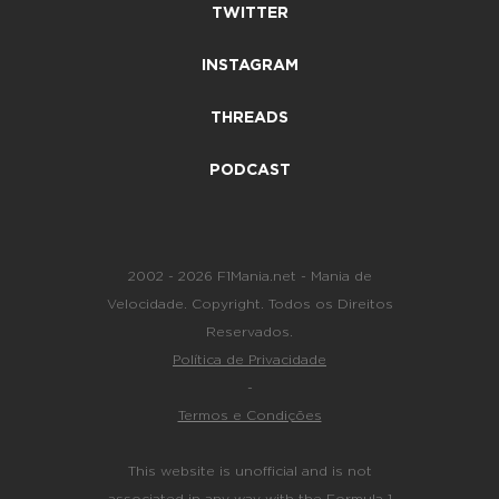
TWITTER
INSTAGRAM
THREADS
PODCAST
2002 - 2026 F1Mania.net - Mania de
Velocidade. Copyright. Todos os Direitos
Reservados.
Política de Privacidade
-
Termos e Condições
This website is unofficial and is not
associated in any way with the Formula 1