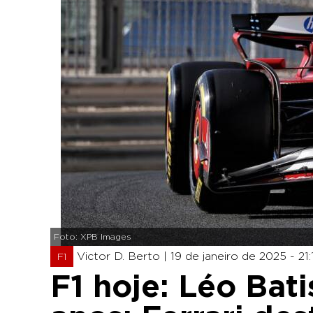
Foto: XPB Images
Victor D. Berto |
19 de janeiro de 2025 - 21:
F1
F1 hoje: Léo Bati