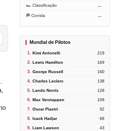
🏎️ Classificação
...
🏁 Corrida
...
Mundial de Pilotos
1.
Kimi Antonelli
219
2.
Lewis Hamilton
169
e
3.
George Russell
160
.
4.
Charles Leclerc
138
a,
5.
Lando Norris
128
6.
Max Verstappen
109
mo
7.
Oscar Piastri
92
8.
Isack Hadjar
68
9.
Liam Lawson
43