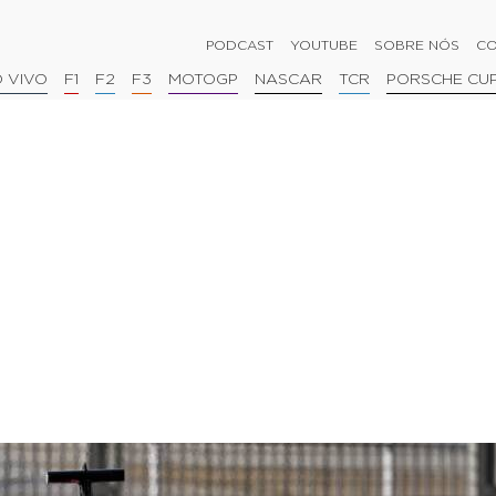
PODCAST
YOUTUBE
SOBRE NÓS
CO
 VIVO
F1
F2
F3
MOTOGP
NASCAR
TCR
PORSCHE CU