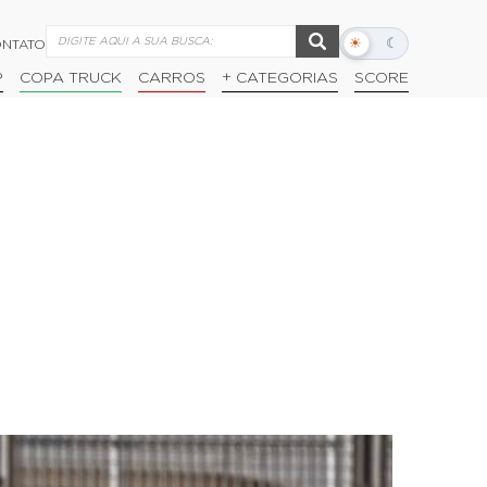
☀
☾
NTATO
Alternar
modo
P
COPA TRUCK
CARROS
+ CATEGORIAS
SCORE
escuro