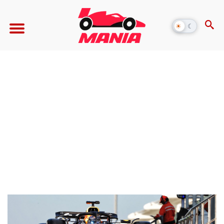
☀
☾
Alternar
modo
escuro