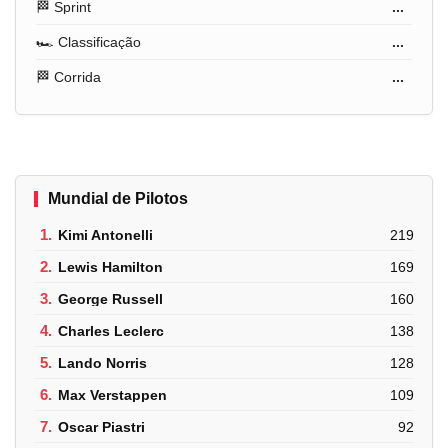
🏁 Sprint
...
🏎️ Classificação
...
🏁 Corrida
...
Mundial de Pilotos
1.
Kimi Antonelli
219
2.
Lewis Hamilton
169
3.
George Russell
160
4.
Charles Leclerc
138
5.
Lando Norris
128
6.
Max Verstappen
109
7.
Oscar Piastri
92