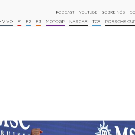
PODCAST
YOUTUBE
SOBRE NÓS
CO
 VIVO
F1
F2
F3
MOTOGP
NASCAR
TCR
PORSCHE CU