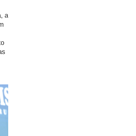
, a
Em
to
as