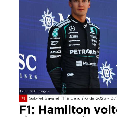
Foto: XPB Images
Gabriel Gavinelli |
18 de junho de 2026 - 07
F1
F1: Hamilton vol