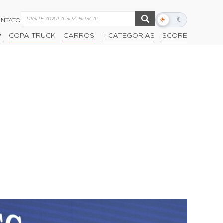
☀
☾
NTATO
Alternar
modo
P
COPA TRUCK
CARROS
+ CATEGORIAS
SCORE
escuro