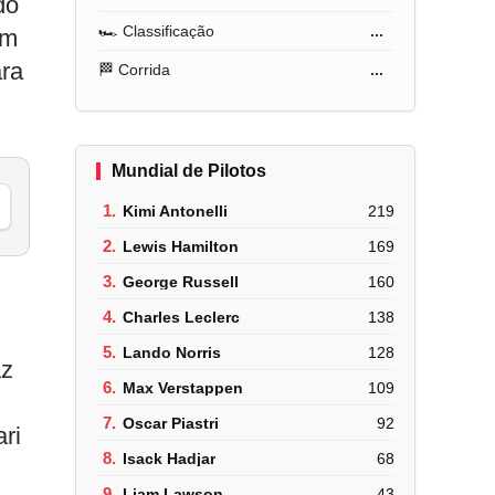
do
🏎️ Classificação
...
em
ara
🏁 Corrida
...
Mundial de Pilotos
1.
Kimi Antonelli
219
2.
Lewis Hamilton
169
3.
George Russell
160
4.
Charles Leclerc
138
5.
Lando Norris
128
az
6.
Max Verstappen
109
7.
Oscar Piastri
92
ri
8.
Isack Hadjar
68
9.
Liam Lawson
43