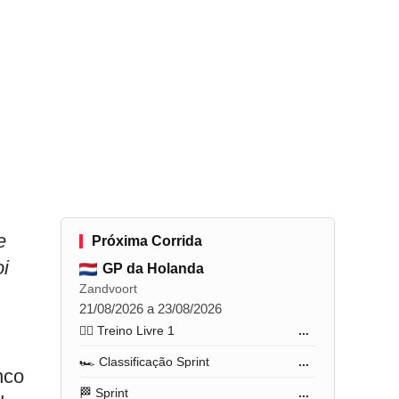
e
Próxima Corrida
i
GP da Holanda
Zandvoort
21/08/2026 a 23/08/2026
🏋️‍♂️ Treino Livre 1
...
🏎️ Classificação Sprint
...
nco
🏁 Sprint
...