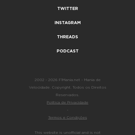
TWITTER
INSTAGRAM
THREADS
PODCAST
2002 - 2026 F1Mania.net - Mania de
Velocidade. Copyright. Todos os Direitos
Reservados.
Política de Privacidade
-
Termos e Condições
This website is unofficial and is not