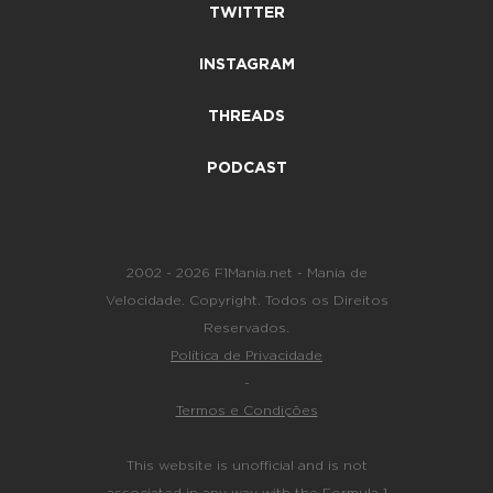
TWITTER
INSTAGRAM
THREADS
PODCAST
2002 - 2026 F1Mania.net - Mania de
Velocidade. Copyright. Todos os Direitos
Reservados.
Política de Privacidade
-
Termos e Condições
This website is unofficial and is not