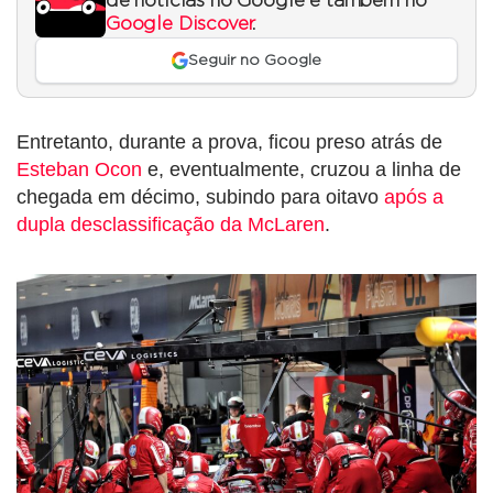
de notícias no Google e também no
Google Discover
.
Seguir no Google
Entretanto, durante a prova, ficou preso atrás de
Esteban Ocon
e, eventualmente, cruzou a linha de
chegada em décimo, subindo para oitavo
após a
dupla desclassificação da McLaren
.