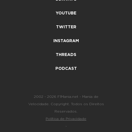
YOUTUBE
TWITTER
INSTAGRAM
THREADS
PODCAST
2002 - 2026 F1Mania.net - Mania de
Velocidade. Copyright. Todos os Direitos
Reservados.
Política de Privacidade
-