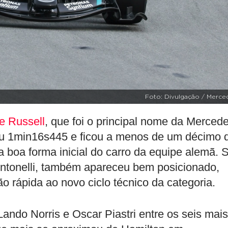
Foto: Divulgação / Merce
e Russell
, que foi o principal nome da Merced
ou 1min16s445 e ficou a menos de um décimo 
 a boa forma inicial do carro da equipe alemã. 
ntonelli, também apareceu bem posicionado,
 rápida ao novo ciclo técnico da categoria.
ndo Norris e Oscar Piastri entre os seis mais