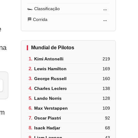
🏎️ Classificação
...
🏁 Corrida
...
e
 na
Mundial de Pilotos
1.
Kimi Antonelli
219
2.
Lewis Hamilton
169
3.
George Russell
160
4.
Charles Leclerc
138
5.
Lando Norris
128
6.
Max Verstappen
109
om
7.
Oscar Piastri
92
8.
Isack Hadjar
68
9.
Liam Lawson
43