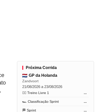
Próxima Corrida
ce
GP da Holanda
Zandvoort
ato
21/08/2026 a 23/08/2026
,
🏋️‍♂️ Treino Livre 1
...
🏎️ Classificação Sprint
...
🏁 Sprint
...