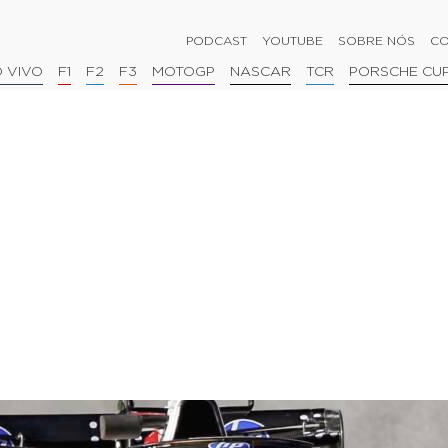
PODCAST
YOUTUBE
SOBRE NÓS
CO
 VIVO
F1
F2
F3
MOTOGP
NASCAR
TCR
PORSCHE CU