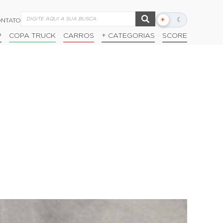
☀
☾
NTATO
Alternar
modo
P
COPA TRUCK
CARROS
+ CATEGORIAS
SCORE
escuro