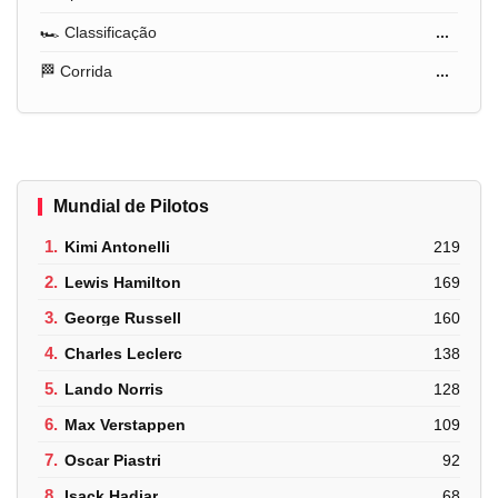
🏎️ Classificação
...
🏁 Corrida
...
Mundial de Pilotos
1.
Kimi Antonelli
219
2.
Lewis Hamilton
169
3.
George Russell
160
4.
Charles Leclerc
138
5.
Lando Norris
128
6.
Max Verstappen
109
7.
Oscar Piastri
92
8.
Isack Hadjar
68