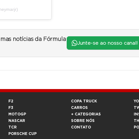
neymarjr)
timas notícias da Fórmula
Junte-se ao nosso canal!
F2
COPA TRUCK
Y
F3
CARROS
T
MOTOGP
+ CATEGORIAS
IN
NASCAR
SOBRE NÓS
T
TCR
CONTATO
P
PORSCHE CUP