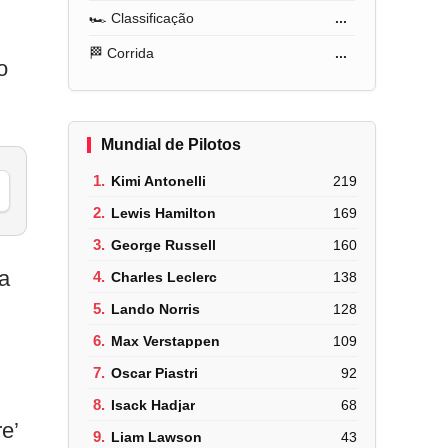
🏎️ Classificação
...
🏁 Corrida
...
o
Mundial de Pilotos
1.
Kimi Antonelli
219
2.
Lewis Hamilton
169
3.
George Russell
160
a
4.
Charles Leclerc
138
5.
Lando Norris
128
6.
Max Verstappen
109
7.
Oscar Piastri
92
8.
Isack Hadjar
68
e’
9.
Liam Lawson
43