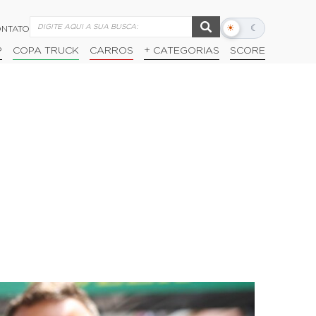
☀
☾
NTATO
Alternar
modo
P
COPA TRUCK
CARROS
+ CATEGORIAS
SCORE
escuro