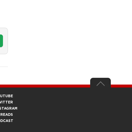
OUTUBE
WITTER
STAGRAM
HREADS
ODCAST