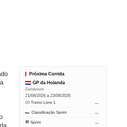
ado
Próxima Corrida
 a
GP da Holanda
Zandvoort
21/08/2026 a 23/08/2026
🏋️‍♂️ Treino Livre 1
...
🏎️ Classificação Sprint
...
o
🏁 Sprint
...
 da