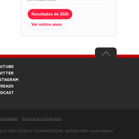
Resultados de 2026
Ver outros anos
OUTUBE
WITTER
STAGRAM
HREADS
ODCAST
rivacidade
-
Termos e Condições
FORMULA ONE WORLD CHAMPIONSHIP, GRAND PRIX and related