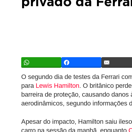
privado da Ferra
O segundo dia de testes da Ferrari c
para
Lewis Hamilton
. O britânico perd
barreira de proteção, causando danos
aerodinâmicos, segundo informações d
Apesar do impacto, Hamilton saiu ileso
carro na sessão da manhã, enquanto
C