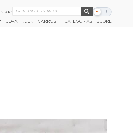
☀
☾
NTATO
Alternar
modo
P
COPA TRUCK
CARROS
+ CATEGORIAS
SCORE
escuro