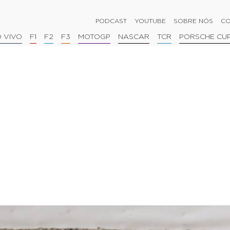
PODCAST
YOUTUBE
SOBRE NÓS
CO
 VIVO
F1
F2
F3
MOTOGP
NASCAR
TCR
PORSCHE CU