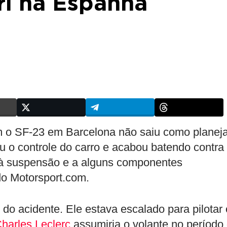
ri na Espanha
om o SF-23 em Barcelona não saiu como planej
eu o controle do carro e acabou batendo contra
 à suspensão e a alguns componentes
o Motorsport.com.
 do acidente. Ele estava escalado para pilotar 
harles Leclerc
assumiria o volante no período