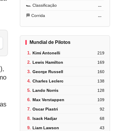
🏎️ Classificação
...
🏁 Corrida
...
Mundial de Pilotos
1.
Kimi Antonelli
219
2.
Lewis Hamilton
169
),
3.
George Russell
160
smo
4.
Charles Leclerc
138
5.
Lando Norris
128
6.
Max Verstappen
109
mas
7.
Oscar Piastri
92
8.
Isack Hadjar
68
9.
Liam Lawson
43