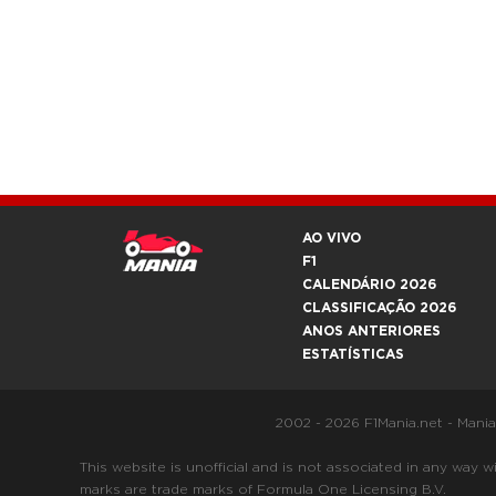
AO VIVO
F1
CALENDÁRIO 2026
CLASSIFICAÇÃO 2026
ANOS ANTERIORES
ESTATÍSTICAS
2002 - 2026 F1Mania.net - Mani
This website is unofficial and is not associated in any
marks are trade marks of Formula One Licensing B.V.