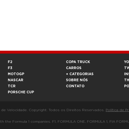
F2
COPA TRUCK
Y
F3
CARROS
T
MOTOGP
+ CATEGORIAS
IN
NASCAR
SOBRE NÓS
T
TCR
CONTATO
P
PORSCHE CUP
a de Velocidade. Copyright. Todos os Direitos Reservados.
Política de P
 way with the Formula 1 companies. F1, FORMULA ONE, FORMULA 1, FIA 