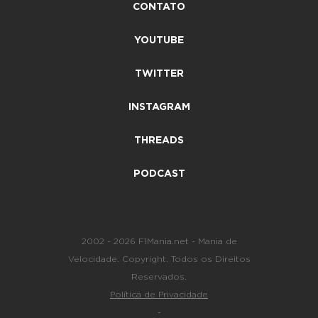
CONTATO
YOUTUBE
TWITTER
INSTAGRAM
THREADS
PODCAST
2002 - 2026 F1Mania.net - Mania de
Velocidade. Copyright. Todos os Direitos
Reservados.
Política de Privacidade
-