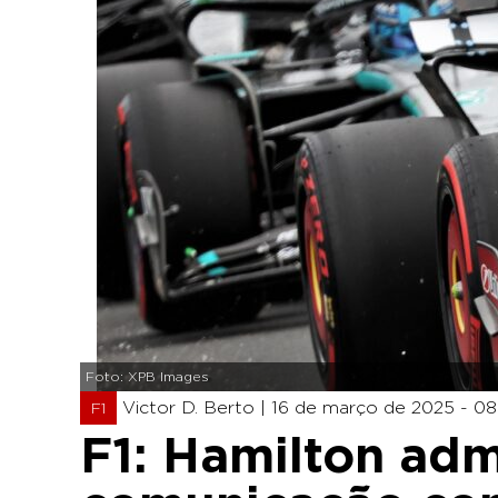
Foto: XPB Images
Victor D. Berto |
16 de março de 2025 - 08
F1
F1: Hamilton adm