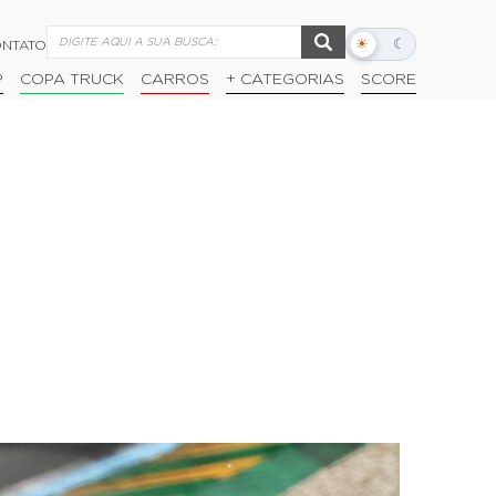
☀
☾
NTATO
Alternar
modo
P
COPA TRUCK
CARROS
+ CATEGORIAS
SCORE
escuro