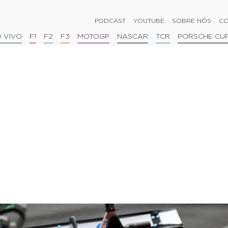
PODCAST
YOUTUBE
SOBRE NÓS
CO
 VIVO
F1
F2
F3
MOTOGP
NASCAR
TCR
PORSCHE CU