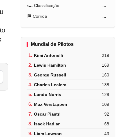
🏎️ Classificação
...
ou
🏁 Corrida
...
ão
s
Mundial de Pilotos
1.
Kimi Antonelli
219
2.
Lewis Hamilton
169
3.
George Russell
160
4.
Charles Leclerc
138
5.
Lando Norris
128
6.
Max Verstappen
109
7.
Oscar Piastri
92
8.
Isack Hadjar
68
9.
Liam Lawson
43