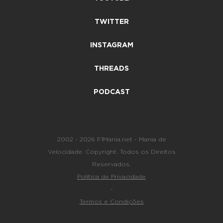
TWITTER
INSTAGRAM
THREADS
PODCAST
2002 - 2026 F1Mania.net - Mania de
Velocidade. Copyright. Todos os Direitos
Reservados.
Política de Privacidade
-
Termos e Condições