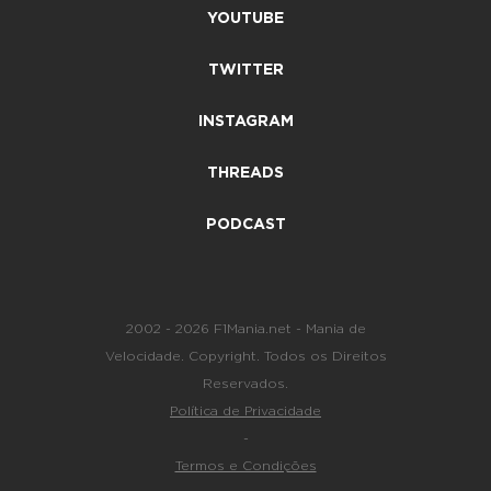
YOUTUBE
TWITTER
INSTAGRAM
THREADS
PODCAST
2002 - 2026 F1Mania.net - Mania de
Velocidade. Copyright. Todos os Direitos
Reservados.
Política de Privacidade
-
Termos e Condições