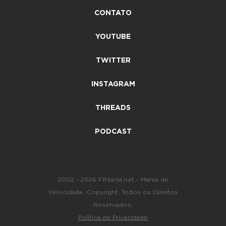
CONTATO
YOUTUBE
TWITTER
INSTAGRAM
THREADS
PODCAST
2002 - 2026 F1Mania.net - Mania de
Velocidade. Copyright. Todos os Direitos
Reservados.
Política de Privacidade