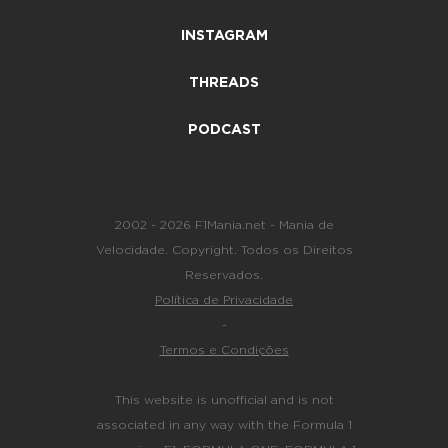
INSTAGRAM
THREADS
PODCAST
2002 - 2026 F1Mania.net - Mania de
Velocidade. Copyright. Todos os Direitos
Reservados.
Política de Privacidade
-
Termos e Condições
This website is unofficial and is not
associated in any way with the Formula 1