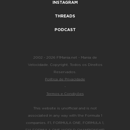
INSTAGRAM
THREADS
PODCAST
2002 - 2026 F1Mania.net - Mania de
Velocidade. Copyright. Todos os Direitos
Reservados.
Política de Privacidade
-
Termos e Condições
This website is unofficial and is not
associated in any way with the Formula 1
companies. F1, FORMULA ONE, FORMULA 1,
FIA FORMULA ONE WORLD CHAMPIONSHIP,