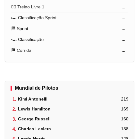
🏋️‍♂️ Treino Livre 1
...
🏎️ Classificação Sprint
...
🏁 Sprint
...
🏎️ Classificação
...
🏁 Corrida
...
Mundial de Pilotos
1.
Kimi Antonelli
219
2.
Lewis Hamilton
169
3.
George Russell
160
4.
Charles Leclerc
138
5.
Lando Norris
128