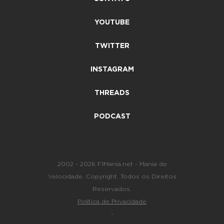
YOUTUBE
TWITTER
INSTAGRAM
THREADS
PODCAST
2002 - 2026 F1Mania.net - Mania de
Velocidade. Copyright. Todos os Direitos
Reservados.
Política de Privacidade
-