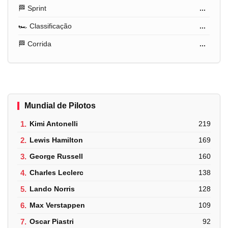
🏁 Sprint
...
🏎️ Classificação
...
🏁 Corrida
...
Mundial de Pilotos
1.
Kimi Antonelli
219
2.
Lewis Hamilton
169
3.
George Russell
160
4.
Charles Leclerc
138
5.
Lando Norris
128
6.
Max Verstappen
109
7.
Oscar Piastri
92