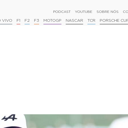
PODCAST
YOUTUBE
SOBRE NÓS
CO
 VIVO
F1
F2
F3
MOTOGP
NASCAR
TCR
PORSCHE CU