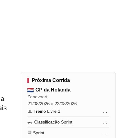
Próxima Corrida
GP da Holanda
Zandvoort
da
21/08/2026 a 23/08/2026
ais
🏋️‍♂️ Treino Livre 1
...
🏎️ Classificação Sprint
...
🏁 Sprint
...