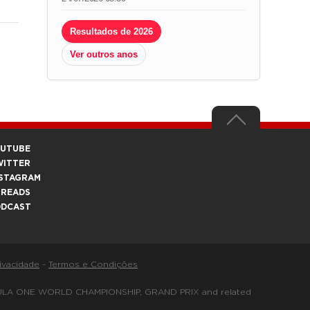
Resultados de 2026
Ver outros anos
OUTUBE
WITTER
STAGRAM
HREADS
ODCAST
rivacidade
-
Termos e Condições
FORMULA ONE WORLD CHAMPIONSHIP, GRAND PRIX and related