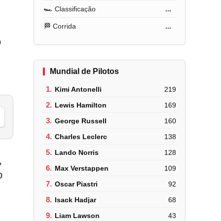
🏎️ Classificação
...
🏁 Corrida
...
o
Mundial de Pilotos
1.
Kimi Antonelli
219
2.
Lewis Hamilton
169
3.
George Russell
160
4.
Charles Leclerc
138
5.
Lando Norris
128
,
6.
Max Verstappen
109
o
7.
Oscar Piastri
92
8.
Isack Hadjar
68
9.
Liam Lawson
43