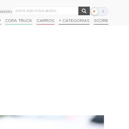
☀
☾
NTATO
Alternar
modo
P
COPA TRUCK
CARROS
+ CATEGORIAS
SCORE
escuro