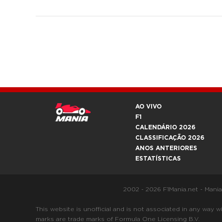
AO VIVO
F1
CALENDÁRIO 2026
CLASSIFICAÇÃO 2026
ANOS ANTERIORES
ESTATÍSTICAS
2002 - 2026 F1Mania.net - Mani
This website is unofficial and is not associated in any
marks are trade marks of Formula One Licensing B.V.