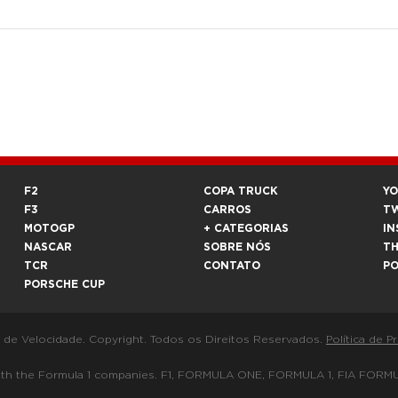
F2
COPA TRUCK
Y
F3
CARROS
T
MOTOGP
+ CATEGORIAS
IN
NASCAR
SOBRE NÓS
T
TCR
CONTATO
P
PORSCHE CUP
a de Velocidade. Copyright. Todos os Direitos Reservados.
Política de P
 way with the Formula 1 companies. F1, FORMULA ONE, FORMULA 1, FIA 