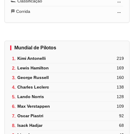
🏎️ Classificação
...
🏁 Corrida
...
Mundial de Pilotos
1.
Kimi Antonelli
219
2.
Lewis Hamilton
169
3.
George Russell
160
4.
Charles Leclerc
138
5.
Lando Norris
128
6.
Max Verstappen
109
7.
Oscar Piastri
92
8.
Isack Hadjar
68