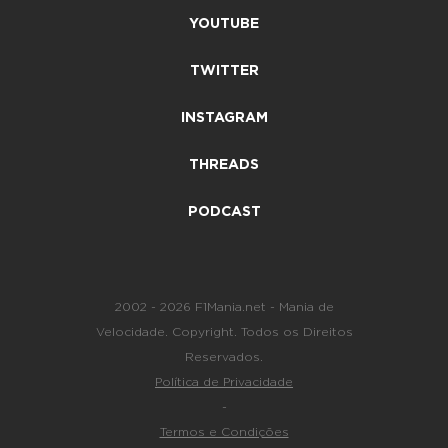
YOUTUBE
TWITTER
INSTAGRAM
THREADS
PODCAST
2002 - 2026 F1Mania.net - Mania de
Velocidade. Copyright. Todos os Direitos
Reservados.
Política de Privacidade
-
Termos e Condições