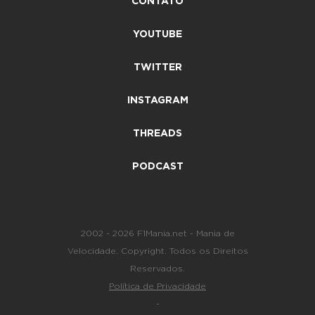
CONTATO
YOUTUBE
TWITTER
INSTAGRAM
THREADS
PODCAST
2002 - 2026 F1Mania.net - Mania de
Velocidade. Copyright. Todos os Direitos
Reservados.
Política de Privacidade
-